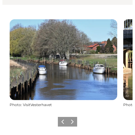
Photo
:
VisitVesterhavet
Photo
Previous
Next