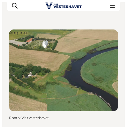
Angling
Events
Experiences
Our cities
Food & accommodation
Buy tickets
Plan your trip
Photo
:
VisitVesterhavet