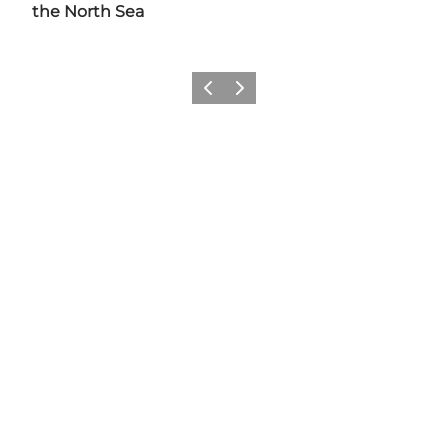
the North Sea
Previous
Next
Social Media