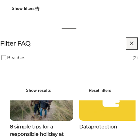
Show filters
Accessible access to the beach
Filter FAQ
The Bathing Point Award
Beaches
(
2
)
Show results
Reset filters
8 simple tips for a
Dataprotection
responsible holiday at