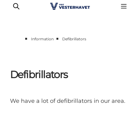
■
■
Information
Defibrillators
Events
Experiences
Our cities
Defibrillators
Food & accommodation
Buy tickets
Plan your trip
We have a lot of defibrillators in our area.