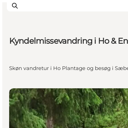
Kyndelmissevandring i Ho & E
Events
Experiences
Our cities
Skøn vandretur i Ho Plantage og besøg i Sæber
Food & accommodation
Buy tickets
Plan your trip
Events