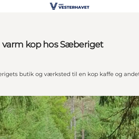
n varm kop hos Sæberiget
igets butik og værksted til en kop kaffe og andet