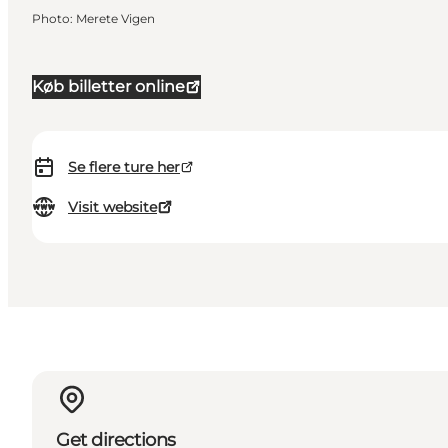
Photo
:
Merete Vigen
Køb billetter online
Se flere ture her
Visit website
Get directions