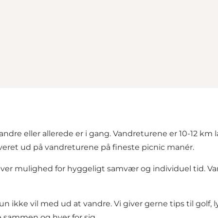
 vandre eller allerede er i gang. Vandreturene er 10-12 k
leveret ud på vandreturene på fineste picnic manér.
iver mulighed for hyggeligt samvær og individuel tid. Van
kke vil med ud at vandre. Vi giver gerne tips til golf, lys
e sammen og hver for sig.