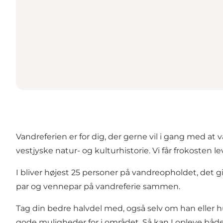
Vandreferien er for dig, der gerne vil i gang med at
vestjyske natur- og kulturhistorie. Vi får frokosten 
I bliver højest 25 personer på vandreopholdet, det g
par og vennepar på vandreferie sammen.
Tag din bedre halvdel med, også selv om han eller hun i
gode muligheder for i området. Så kan I opleve båd