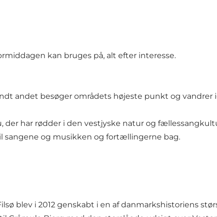
formiddagen kan bruges på, alt efter interesse.
 blandt andet besøger områdets højeste punkt og vandrer
u, der har rødder i den vestjyske natur og fællessangku
 til sangene og musikken og fortællingerne bag.
Filsø blev i 2012 genskabt i en af danmarkshistoriens st