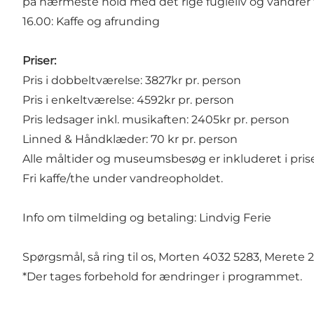
på nærmeste hold med det rige fugleliv og vandrer 
16.00: Kaffe og afrunding
Priser:
Pris i dobbeltværelse: 3827kr pr. person
Pris i enkeltværelse: 4592kr pr. person
Pris ledsager inkl. musikaften: 2405kr pr. person
Linned & Håndklæder: 70 kr pr. person
Alle måltider og museumsbesøg er inkluderet i prisen
Fri kaffe/the under vandreopholdet.
Info om tilmelding og betaling: Lindvig Ferie
Spørgsmål, så ring til os, Morten 4032 5283, Merete 
*Der tages forbehold for ændringer i programmet.