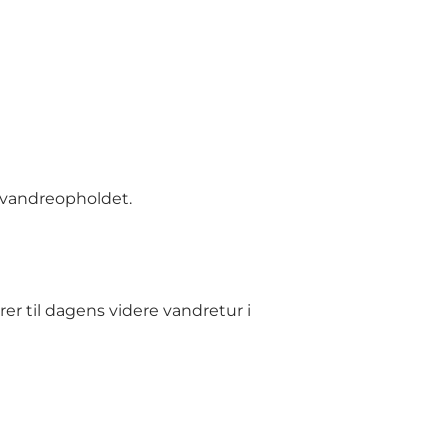
r vandreopholdet.
r til dagens videre vandretur i