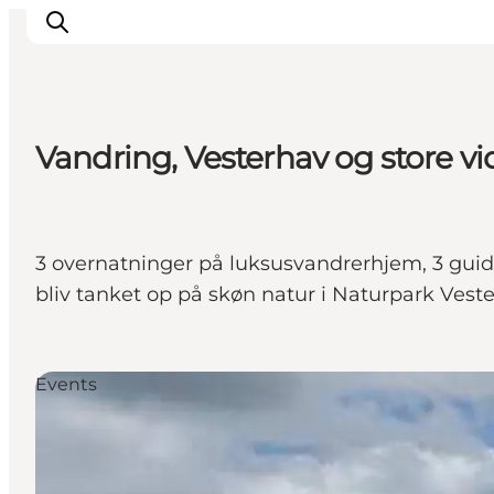
Vandring, Vesterhav og store vi
Events
Experiences
Our cities
3 overnatninger på luksusvandrerhjem, 3 gui
Food & accommodation
bliv tanket op på skøn natur i Naturpark Vest
Buy tickets
Plan your trip
Events