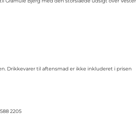
til Gråmule Bjerg med den storslåede udsigt over Veste
. Drikkevarer til aftensmad er ikke inkluderet i prisen
2588 2205